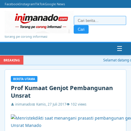
Facebook
Instagram
TikTok
Google News
Cari
torang pe corong informasi
☰
Selamat datang di i
BREAKING
BERITA UTAMA
Prof Kumaat Genjot Pembangunan
Unsrat
👤 inimanado
📅 Kamis, 27 Juli 2017
👁 102 views