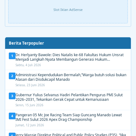
Slot Iklan AdSense
Berita Terpopuler
Dr. Herlyanty Bawole: Dies Natalis ke-68 Fakultas Hukum Unsrat
1
Menjadi Langkah Nyata Membangun Generasi Hukum
Berdampak
Sabtu, 4 Juli 2026
Administrasi Kependudukan Bermalah,”Warga butuh solusi bukan
2
Alasan dari Disdukcapil Manado
Selasa, 23 Juni 2026
Gubernur Yulius Selvanus Hadiri Pelantikan Pengurus PMI Sulut
3
2026–2031, Tekankan Gerak Cepat untuk Kemanusiaan
Senin, 15 Juni 2026
Pangeran 05 Mc Joe Racing Team Siap Guncang Manado Lewat
4
IMI Fest Sulut 2026 Apex Drag Championship
Jumat, 12 Juni 2026
Jerry Massie Direktur Political and Public Policy Studies (P3S), “Jika
5