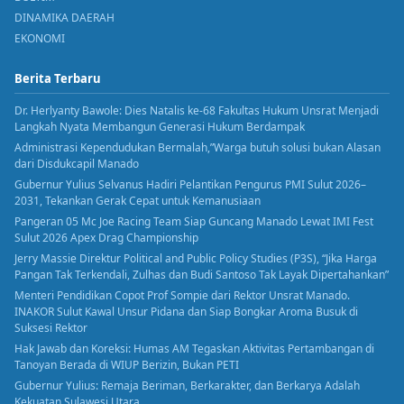
DINAMIKA DAERAH
EKONOMI
Berita Terbaru
Dr. Herlyanty Bawole: Dies Natalis ke-68 Fakultas Hukum Unsrat Menjadi
Langkah Nyata Membangun Generasi Hukum Berdampak
Administrasi Kependudukan Bermalah,”Warga butuh solusi bukan Alasan
dari Disdukcapil Manado
Gubernur Yulius Selvanus Hadiri Pelantikan Pengurus PMI Sulut 2026–
2031, Tekankan Gerak Cepat untuk Kemanusiaan
Pangeran 05 Mc Joe Racing Team Siap Guncang Manado Lewat IMI Fest
Sulut 2026 Apex Drag Championship
Jerry Massie Direktur Political and Public Policy Studies (P3S), “Jika Harga
Pangan Tak Terkendali, Zulhas dan Budi Santoso Tak Layak Dipertahankan”
Menteri Pendidikan Copot Prof Sompie dari Rektor Unsrat Manado.
INAKOR Sulut Kawal Unsur Pidana dan Siap Bongkar Aroma Busuk di
Suksesi Rektor
Hak Jawab dan Koreksi: Humas AM Tegaskan Aktivitas Pertambangan di
Tanoyan Berada di WIUP Berizin, Bukan PETI
Gubernur Yulius: Remaja Beriman, Berkarakter, dan Berkarya Adalah
Kekuatan Sulawesi Utara