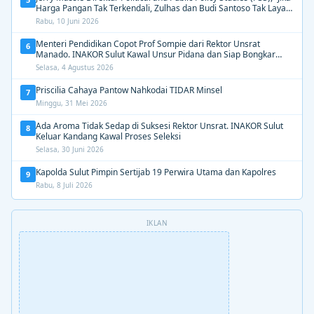
Harga Pangan Tak Terkendali, Zulhas dan Budi Santoso Tak Layak
Dipertahankan”
Rabu, 10 Juni 2026
Menteri Pendidikan Copot Prof Sompie dari Rektor Unsrat
6
Manado. INAKOR Sulut Kawal Unsur Pidana dan Siap Bongkar
Aroma Busuk di Suksesi Rektor
Selasa, 4 Agustus 2026
Priscilia Cahaya Pantow Nahkodai TIDAR Minsel
7
Minggu, 31 Mei 2026
Ada Aroma Tidak Sedap di Suksesi Rektor Unsrat. INAKOR Sulut
8
Keluar Kandang Kawal Proses Seleksi
Selasa, 30 Juni 2026
Kapolda Sulut Pimpin Sertijab 19 Perwira Utama dan Kapolres
9
Rabu, 8 Juli 2026
IKLAN