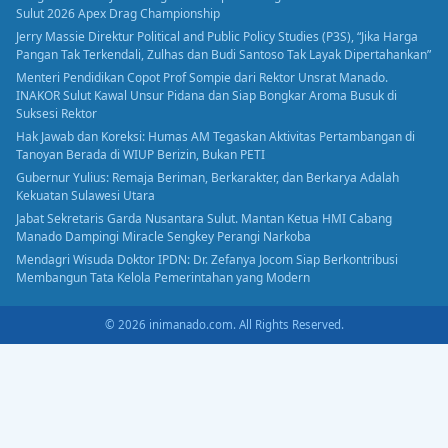
Sulut 2026 Apex Drag Championship
Jerry Massie Direktur Political and Public Policy Studies (P3S), “Jika Harga
Pangan Tak Terkendali, Zulhas dan Budi Santoso Tak Layak Dipertahankan”
Menteri Pendidikan Copot Prof Sompie dari Rektor Unsrat Manado.
INAKOR Sulut Kawal Unsur Pidana dan Siap Bongkar Aroma Busuk di
Suksesi Rektor
Hak Jawab dan Koreksi: Humas AM Tegaskan Aktivitas Pertambangan di
Tanoyan Berada di WIUP Berizin, Bukan PETI
Gubernur Yulius: Remaja Beriman, Berkarakter, dan Berkarya Adalah
Kekuatan Sulawesi Utara
Jabat Sekretaris Garda Nusantara Sulut. Mantan Ketua HMI Cabang
Manado Dampingi Miracle Sengkey Perangi Narkoba
Mendagri Wisuda Doktor IPDN: Dr. Zefanya Jocom Siap Berkontribusi
Membangun Tata Kelola Pemerintahan yang Modern
© 2026 inimanado.com. All Rights Reserved.