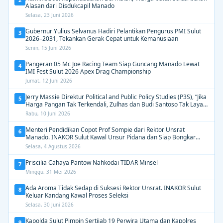
Alasan dari Disdukcapil Manado
Selasa, 23 Juni 2026
Gubernur Yulius Selvanus Hadiri Pelantikan Pengurus PMI Sulut
3
2026–2031, Tekankan Gerak Cepat untuk Kemanusiaan
Senin, 15 Juni 2026
Pangeran 05 Mc Joe Racing Team Siap Guncang Manado Lewat
4
IMI Fest Sulut 2026 Apex Drag Championship
Jumat, 12 Juni 2026
Jerry Massie Direktur Political and Public Policy Studies (P3S), “Jika
5
Harga Pangan Tak Terkendali, Zulhas dan Budi Santoso Tak Layak
Dipertahankan”
Rabu, 10 Juni 2026
Menteri Pendidikan Copot Prof Sompie dari Rektor Unsrat
6
Manado. INAKOR Sulut Kawal Unsur Pidana dan Siap Bongkar
Aroma Busuk di Suksesi Rektor
Selasa, 4 Agustus 2026
Priscilia Cahaya Pantow Nahkodai TIDAR Minsel
7
Minggu, 31 Mei 2026
Ada Aroma Tidak Sedap di Suksesi Rektor Unsrat. INAKOR Sulut
8
Keluar Kandang Kawal Proses Seleksi
Selasa, 30 Juni 2026
Kapolda Sulut Pimpin Sertijab 19 Perwira Utama dan Kapolres
9