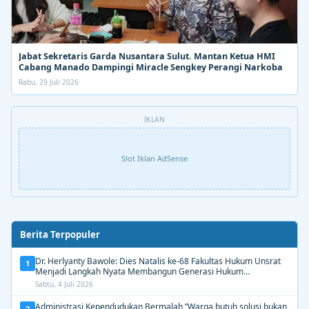
Jabat Sekretaris Garda Nusantara Sulut. Mantan Ketua HMI
Cabang Manado Dampingi Miracle Sengkey Perangi Narkoba
Rabu, 29 Juli 2026
IKLAN
Slot Iklan AdSense
Berita Terpopuler
Dr. Herlyanty Bawole: Dies Natalis ke-68 Fakultas Hukum Unsrat
1
Menjadi Langkah Nyata Membangun Generasi Hukum
Berdampak
Sabtu, 4 Juli 2026
Administrasi Kependudukan Bermalah,”Warga butuh solusi bukan
2