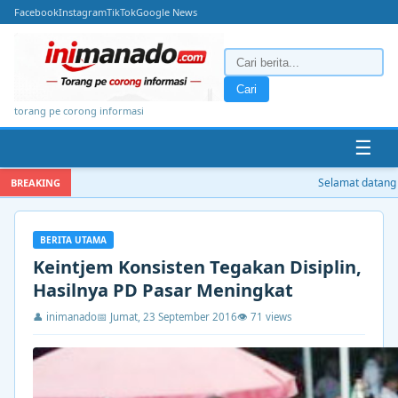
Facebook
Instagram
TikTok
Google News
Cari
torang pe corong informasi
☰
Selamat datang di 
BREAKING
BERITA UTAMA
Keintjem Konsisten Tegakan Disiplin,
Hasilnya PD Pasar Meningkat
👤 inimanado
📅 Jumat, 23 September 2016
👁 71 views