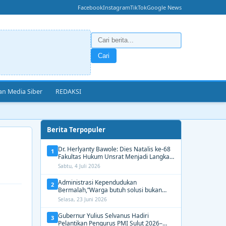
Facebook
Instagram
TikTok
Google News
Cari
n Media Siber
REDAKSI
Berita Terpopuler
Dr. Herlyanty Bawole: Dies Natalis ke-68
1
Fakultas Hukum Unsrat Menjadi Langkah
Nyata Membangun Generasi Hukum
Sabtu, 4 Juli 2026
Berdampak
Administrasi Kependudukan
2
Bermalah,”Warga butuh solusi bukan
Alasan dari Disdukcapil Manado
Selasa, 23 Juni 2026
Gubernur Yulius Selvanus Hadiri
3
Pelantikan Pengurus PMI Sulut 2026–