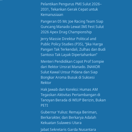
Pelantikan Pengurus PMI Sulut 2026–
2031, Tekankan Gerak Cepat untuk
Kemanusiaan
Pangeran 05 Mc Joe Racing Team Siap
Guncang Manado Lewat IMI Fest Sulut
2026 Apex Drag Championship
Jerry Massie Direktur Political and
Public Policy Studies (P3S), “Jika Harga
Pangan Tak Terkendali, Zulhas dan Budi
Santoso Tak Layak Dipertahankan”
Menteri Pendidikan Copot Prof Sompie
dari Rektor Unsrat Manado. INAKOR
Sulut Kawal Unsur Pidana dan Siap
Bongkar Aroma Busuk di Suksesi
Rektor
Hak Jawab dan Koreksi: Humas AM
Tegaskan Aktivitas Pertambangan di
Tanoyan Berada di WIUP Berizin, Bukan
PETI
Gubernur Yulius: Remaja Beriman,
Berkarakter, dan Berkarya Adalah
Kekuatan Sulawesi Utara
Jabat Sekretaris Garda Nusantara