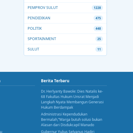
PEMPROV SULUT
1228
PENDIDIKAN
475
POLITIK
448
SPORTAINMENT
25
SULUT
11
a
Berita Terbaru
Dr. Herlyanty Bawole: Dies Natalis ke-
68 Fakultas Hukum Unsrat Menjadi
Langkah Nyata Membangun Generasi
Hukum Berdampak
Administrasi Kependudukan
Bermalah,”Warga butuh solusi bukan
Alasan dari Disdukcapil Manado
Gubernur Yulius Selvanus Hadiri
AH