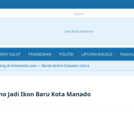
IKLAN
Slot Iklan AdSense
ROV SULUT
PENDIDIKAN
POLITIK
LIPUTAN KHUSUS
Pedoma
g di inimanado.com — Berita terkini Sulawesi Utara
no Jadi Ikon Baru Kota Manado