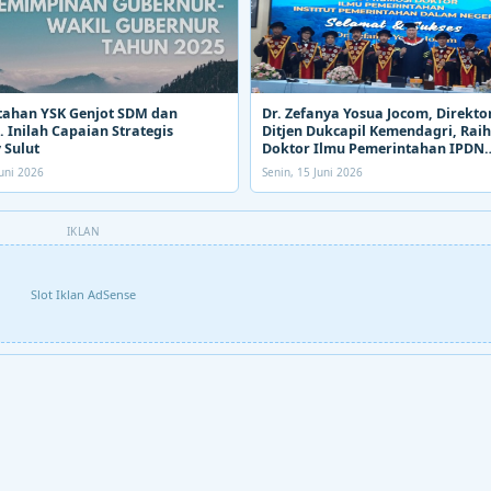
tahan YSK Genjot SDM dan
Dr. Zefanya Yosua Jocom, Direkto
 Inilah Capaian Strategis
Ditjen Dukcapil Kemendagri, Raih
 Sulut
Doktor Ilmu Pemerintahan IPDN
Kemendagri
uni 2026
Senin, 15 Juni 2026
IKLAN
Slot Iklan AdSense