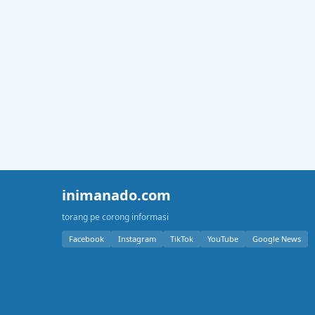
inimanado.com
torang pe corong informasi
Facebook
Instagram
TikTok
YouTube
Google News