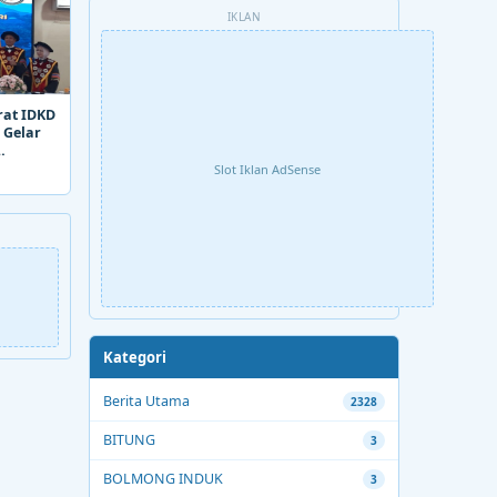
IKLAN
rat IDKD
 Gelar
Slot Iklan AdSense
Kategori
Berita Utama
2328
BITUNG
3
BOLMONG INDUK
3