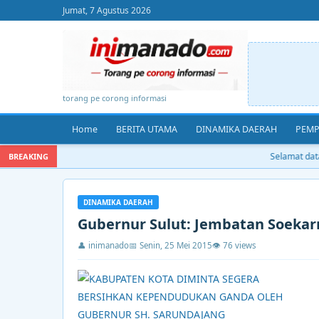
Jumat, 7 Agustus 2026
torang pe corong informasi
Home
BERITA UTAMA
DINAMIKA DAERAH
PEMP
Selamat datan
BREAKING
DINAMIKA DAERAH
Gubernur Sulut: Jembatan Soekar
👤 inimanado
📅 Senin, 25 Mei 2015
👁 76 views