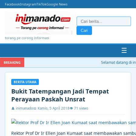
Facebook
Instagram
TikTok
Google News
Cari
torang pe corong informasi
☰
Selamat datang di inima
BREAKING
BERITA UTAMA
Bukit Tatempangan Jadi Tempat
Perayaan Paskah Unsrat
👤 inimanado
📅 Kamis, 5 April 2018
👁 71 views
Rektor Prof Dr Ir Ellen Joan Kumaat saat membawakan samb