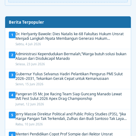
Berita Terpopuler
Dr. Herlyanty Bawole: Dies Natalis ke-68 Fakultas Hukum Unsrat
1
Menjadi Langkah Nyata Membangun Generasi Hukum
Berdampak
Sabtu, 4 Juli 2026
Administrasi Kependudukan Bermalah,”Warga butuh solusi bukan
2
Alasan dari Disdukcapil Manado
Selasa, 23 Juni 2026
Gubernur Yulius Selvanus Hadiri Pelantikan Pengurus PMI Sulut
3
2026–2031, Tekankan Gerak Cepat untuk Kemanusiaan
Senin, 15 Juni 2026
Pangeran 05 Mc Joe Racing Team Siap Guncang Manado Lewat
4
IMI Fest Sulut 2026 Apex Drag Championship
Jumat, 12 Juni 2026
Jerry Massie Direktur Political and Public Policy Studies (P3S), “Jika
5
Harga Pangan Tak Terkendali, Zulhas dan Budi Santoso Tak Layak
Dipertahankan”
Rabu, 10 Juni 2026
Menteri Pendidikan Copot Prof Sompie dari Rektor Unsrat
6