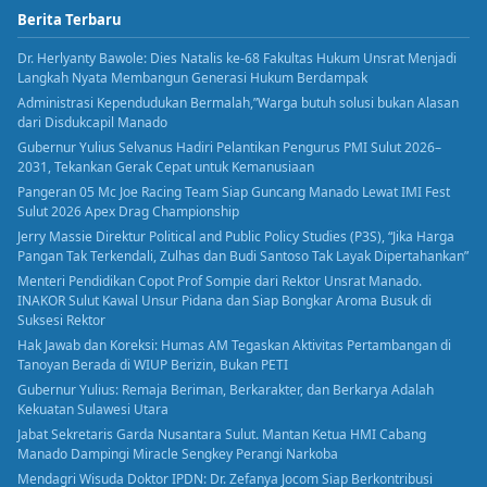
Berita Terbaru
Dr. Herlyanty Bawole: Dies Natalis ke-68 Fakultas Hukum Unsrat Menjadi
Langkah Nyata Membangun Generasi Hukum Berdampak
Administrasi Kependudukan Bermalah,”Warga butuh solusi bukan Alasan
dari Disdukcapil Manado
Gubernur Yulius Selvanus Hadiri Pelantikan Pengurus PMI Sulut 2026–
2031, Tekankan Gerak Cepat untuk Kemanusiaan
Pangeran 05 Mc Joe Racing Team Siap Guncang Manado Lewat IMI Fest
Sulut 2026 Apex Drag Championship
Jerry Massie Direktur Political and Public Policy Studies (P3S), “Jika Harga
Pangan Tak Terkendali, Zulhas dan Budi Santoso Tak Layak Dipertahankan”
Menteri Pendidikan Copot Prof Sompie dari Rektor Unsrat Manado.
INAKOR Sulut Kawal Unsur Pidana dan Siap Bongkar Aroma Busuk di
Suksesi Rektor
Hak Jawab dan Koreksi: Humas AM Tegaskan Aktivitas Pertambangan di
Tanoyan Berada di WIUP Berizin, Bukan PETI
Gubernur Yulius: Remaja Beriman, Berkarakter, dan Berkarya Adalah
Kekuatan Sulawesi Utara
Jabat Sekretaris Garda Nusantara Sulut. Mantan Ketua HMI Cabang
Manado Dampingi Miracle Sengkey Perangi Narkoba
Mendagri Wisuda Doktor IPDN: Dr. Zefanya Jocom Siap Berkontribusi