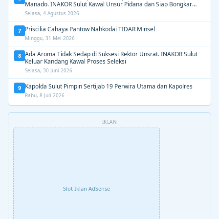
Manado. INAKOR Sulut Kawal Unsur Pidana dan Siap Bongkar
Aroma Busuk di Suksesi Rektor
Selasa, 4 Agustus 2026
Priscilia Cahaya Pantow Nahkodai TIDAR Minsel
7
Minggu, 31 Mei 2026
Ada Aroma Tidak Sedap di Suksesi Rektor Unsrat. INAKOR Sulut
8
Keluar Kandang Kawal Proses Seleksi
Selasa, 30 Juni 2026
Kapolda Sulut Pimpin Sertijab 19 Perwira Utama dan Kapolres
9
Rabu, 8 Juli 2026
IKLAN
Slot Iklan AdSense