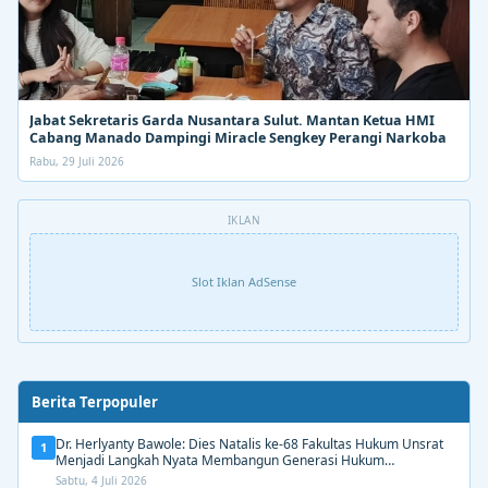
Jabat Sekretaris Garda Nusantara Sulut. Mantan Ketua HMI
Cabang Manado Dampingi Miracle Sengkey Perangi Narkoba
Rabu, 29 Juli 2026
IKLAN
Slot Iklan AdSense
Berita Terpopuler
Dr. Herlyanty Bawole: Dies Natalis ke-68 Fakultas Hukum Unsrat
1
Menjadi Langkah Nyata Membangun Generasi Hukum
Berdampak
Sabtu, 4 Juli 2026