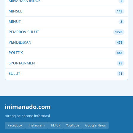
MINAHASA INDUK
2
MINSEL
145
MINUT
3
PEMPROV SULUT
1228
PENDIDIKAN
475
POLITIK
448
SPORTAINMENT
25
SULUT
11
inimanado.com
torang pe corong informasi
Facebook
Instagram
TikTok
YouTube
Google News