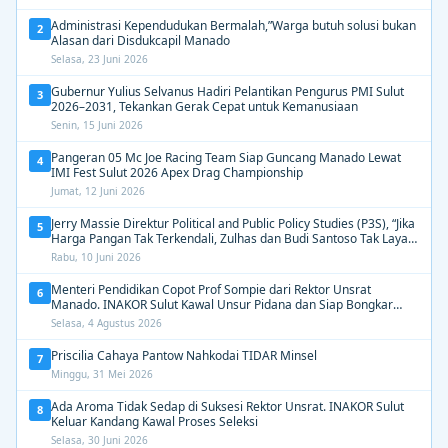
Administrasi Kependudukan Bermalah,”Warga butuh solusi bukan
2
Alasan dari Disdukcapil Manado
Selasa, 23 Juni 2026
Gubernur Yulius Selvanus Hadiri Pelantikan Pengurus PMI Sulut
3
2026–2031, Tekankan Gerak Cepat untuk Kemanusiaan
Senin, 15 Juni 2026
Pangeran 05 Mc Joe Racing Team Siap Guncang Manado Lewat
4
IMI Fest Sulut 2026 Apex Drag Championship
Jumat, 12 Juni 2026
Jerry Massie Direktur Political and Public Policy Studies (P3S), “Jika
5
Harga Pangan Tak Terkendali, Zulhas dan Budi Santoso Tak Layak
Dipertahankan”
Rabu, 10 Juni 2026
Menteri Pendidikan Copot Prof Sompie dari Rektor Unsrat
6
Manado. INAKOR Sulut Kawal Unsur Pidana dan Siap Bongkar
Aroma Busuk di Suksesi Rektor
Selasa, 4 Agustus 2026
Priscilia Cahaya Pantow Nahkodai TIDAR Minsel
7
Minggu, 31 Mei 2026
Ada Aroma Tidak Sedap di Suksesi Rektor Unsrat. INAKOR Sulut
8
Keluar Kandang Kawal Proses Seleksi
Selasa, 30 Juni 2026