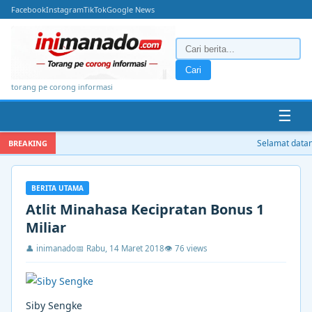
Facebook
Instagram
TikTok
Google News
Cari
torang pe corong informasi
☰
Selamat datang
BREAKING
BERITA UTAMA
Atlit Minahasa Kecipratan Bonus 1
Miliar
👤 inimanado
📅 Rabu, 14 Maret 2018
👁 76 views
Siby Sengke